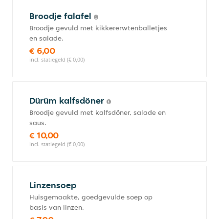
Broodje falafel
Broodje gevuld met kikkererwtenballetjes
en salade.
€ 6,00
incl. statiegeld (€ 0,00)
Dürüm kalfsdöner
Broodje gevuld met kalfsdöner, salade en
saus.
€ 10,00
incl. statiegeld (€ 0,00)
Linzensoep
Huisgemaakte, goedgevulde soep op
basis van linzen.