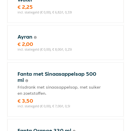
€ 2,25
incl. statiegeld (€ 0,00), € 6,82/l, 0,33l
Ayran
€ 2,00
incl. statiegeld (€ 0,00), € 8,00/l, 0,25l
Fanta met Sinaasappelsap 500
ml
Frisdrank met sinaasappelsap, met suiker
en zoetstoffen.
€ 3,50
incl. statiegeld (€ 0,00), € 7,00/l, 0,5l
Fanta Orange 330 ml