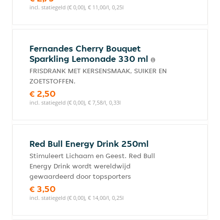
incl. statiegeld (€ 0,00), € 11,00/l, 0,25l
Fernandes Cherry Bouquet
Sparkling Lemonade 330 ml
FRISDRANK MET KERSENSMAAK, SUIKER EN
ZOETSTOFFEN.
€ 2,50
incl. statiegeld (€ 0,00), € 7,58/l, 0,33l
Red Bull Energy Drink 250ml
Stimuleert Lichaam en Geest. Red Bull
Energy Drink wordt wereldwijd
gewaardeerd door topsporters
€ 3,50
incl. statiegeld (€ 0,00), € 14,00/l, 0,25l