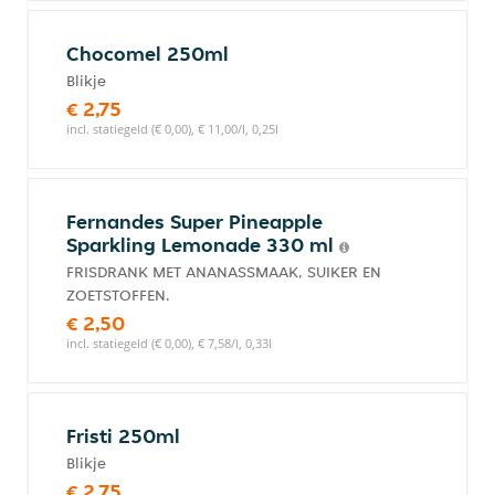
Chocomel 250ml
Blikje
€ 2,75
incl. statiegeld (€ 0,00), € 11,00/l, 0,25l
Fernandes Super Pineapple
Sparkling Lemonade 330 ml
FRISDRANK MET ANANASSMAAK, SUIKER EN
ZOETSTOFFEN.
€ 2,50
incl. statiegeld (€ 0,00), € 7,58/l, 0,33l
Fristi 250ml
Blikje
€ 2,75