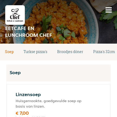
EETCAFE EN
LUNCHROOM CHEF
Soep
Turkse pizza's
Broodjes döner
Pizza's 32cm
Soep
Linzensoep
Huisgemaakte, goedgevulde soep op
basis van linzen.
€ 7,00