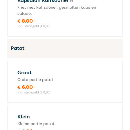
Kapsalon kalfsdöner
Friet met kalfsdöner, gesmolten kaas en
salade.
€ 8,00
incl. statiegeld (€ 0,00)
Patat
Groot
Grote portie patat
€ 6,00
incl. statiegeld (€ 0,00)
Klein
Kleine portie patat