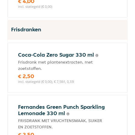
€ 4,00
incl. statiegeld (€ 0,00)
Frisdranken
Coca-Cola Zero Sugar 330 ml
Frisdrank met plantenextracten, met
zoetstoffen.
€ 2,50
incl. statiegeld (€ 0,00), € 7,58/l, 0,33l
Fernandes Green Punch Sparkling
Lemonade 330 ml
FRISDRANK MET VRUCHTENSMAAK, SUIKER
EN ZOETSTOFFEN.
€ 2,50